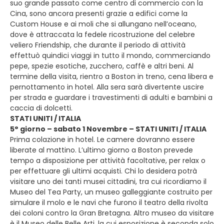
suo grande passato come centro di commercio con la
Cina, sono ancora presenti grazie a edifici come la
Custom House e ai moli che si allungano nell’oceano,
dove è attraccata la fedele ricostruzione del celebre
veliero Friendship, che durante il periodo di attività
effettuò quindici viaggi in tutto il mondo, commerciando
pepe, spezie esotiche, zucchero, caffè e altri beni. Al
termine della visita, rientro a Boston in treno, cena libera e
pernottamento in hotel. Alla sera sarà divertente uscire
per strada e guardare i travestimenti di adulti e bambini a
caccia di dolcetti.
STATI UNITI / ITALIA
5° giorno – sabato 1 Novembre – STATI UNITI / ITALIA
Prima colazione in hotel. Le camere dovranno essere
liberate al mattino. L’ultimo giorno a Boston prevede
tempo a disposizione per attività facoltative, per relax o
per effettuare gli ultimi acquisti. Chi lo desidera potrà
visitare uno dei tanti musei cittadini, tra cui ricordiamo il
Museo del Tea Party, un museo galleggiante costruito per
simulare il molo e le navi che furono il teatro della rivolta
dei coloni contro la Gran Bretagna. Altro museo da visitare
è il Museo delle Belle Arti, la cui esposizione è seconda solo