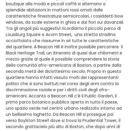
boutique alla moda e piccoli caffè si alternano a
splendide abitazioni in mattoni rossi ornati dalle
caratteristiche finestrature semicircolari, i cosiddetti bow
windows, da scale esterne in ghisa e dai fiori sui davanzali.
Tra gli angoli più suggestivi ricordiamo il piccolo parco di
Louisburg Square e Acorn Street, una stretta stradina
acciottolata che riassume in sé tutte le caratteristiche
del quartiere. A Beacon Hill è inoltre possibile percorrere il
Black Heritage Trail, un itinerario di quasi due chilometri e
mezzo grazie al quale è possibile comprendere la storia
della comunità afro-americana di Boston, a partire dalla
seconda metà del diciottesimo secolo. Proprio in questo
quartiere hanno infatti vissuto molti dei rappresentanti
politici che si sono battuti nel corso degli anni contro la
discriminazione raziale e per i diritti civili degli afro-
americani. Accanto a Beacon Hill c’è il Public Garden, il
primo parco botanico pubblico aperto in tutto il paese,
uno spazio verde nel centro urbano realizzato intorno ad
un bellissimo laghetto. Da Beacon Hill si prosegue poi
verso Boylston Street dove si trova la Prudential Tower, il
secondo grattacielo più alto di Boston, che dopo anni di