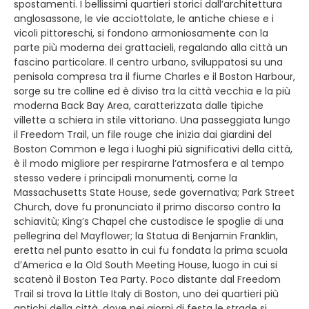
spostamenti. I bellissimi quartieri storici dall’architettura
anglosassone, le vie acciottolate, le antiche chiese e i
vicoli pittoreschi, si fondono armoniosamente con la
parte più moderna dei grattacieli, regalando alla città un
fascino particolare. Il centro urbano, sviluppatosi su una
penisola compresa tra il fiume Charles e il Boston Harbour,
sorge su tre colline ed è diviso tra la città vecchia e la più
moderna Back Bay Area, caratterizzata dalle tipiche
villette a schiera in stile vittoriano. Una passeggiata lungo
il Freedom Trail, un file rouge che inizia dai giardini del
Boston Common e lega i luoghi più significativi della città,
è il modo migliore per respirarne l’atmosfera e al tempo
stesso vedere i principali monumenti, come la
Massachusetts State House, sede governativa; Park Street
Church, dove fu pronunciato il primo discorso contro la
schiavitù; King’s Chapel che custodisce le spoglie di una
pellegrina del Mayflower; la Statua di Benjamin Franklin,
eretta nel punto esatto in cui fu fondata la prima scuola
d’America e la Old South Meeting House, luogo in cui si
scatenò il Boston Tea Party. Poco distante dal Freedom
Trail si trova la Little Italy di Boston, uno dei quartieri più
antichi della città, dove nei giorni di festa le strade si