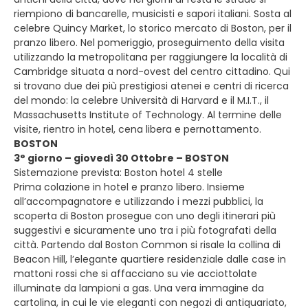
riempiono di bancarelle, musicisti e sapori italiani. Sosta al
celebre Quincy Market, lo storico mercato di Boston, per il
pranzo libero. Nel pomeriggio, proseguimento della visita
utilizzando la metropolitana per raggiungere la località di
Cambridge situata a nord-ovest del centro cittadino. Qui
si trovano due dei più prestigiosi atenei e centri di ricerca
del mondo: la celebre Università di Harvard e il M.I.T., il
Massachusetts Institute of Technology. Al termine delle
visite, rientro in hotel, cena libera e pernottamento.
BOSTON
3° giorno – giovedì 30 Ottobre – BOSTON
Sistemazione prevista: Boston hotel 4 stelle
Prima colazione in hotel e pranzo libero. Insieme
all’accompagnatore e utilizzando i mezzi pubblici, la
scoperta di Boston prosegue con uno degli itinerari più
suggestivi e sicuramente uno tra i più fotografati della
città. Partendo dal Boston Common si risale la collina di
Beacon Hill, l’elegante quartiere residenziale dalle case in
mattoni rossi che si affacciano su vie acciottolate
illuminate da lampioni a gas. Una vera immagine da
cartolina, in cui le vie eleganti con negozi di antiquariato,