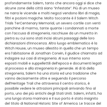
profondamente Salem, tanto che ancora oggi si dice che
alcune zone della città siano “infestate”. Più di un museo
ne narra le vicende e molti negozi vendono libri di magia,
filtri e pozioni magiche. Molto toccante è il Salem Witch
Trials TerCentenary Memorial, un severo cortile con venti
panchine di marmo, tante quante i condannati a morte
con l’accusa di stregoneria, racchiuse da un muretto in
pietra su cui sono stati incisi alcuni passaggi delle loro
dichiarazioni d’innocenza. Altro luogo emblematico è la
Witch House, un museo allestito in quella che un tempo
era l’abitazione di Jonathan Corwin, il giudice chiamato ad
indagare sui casi di stregoneria. Al suo interno sono
esposti mobili e suppellettili dell’epoca e documenti legati
al processo e alla stregoneria in generale. Al di là della
stregoneria, Salem ha una storia ed una tradizione che
vanno decisamente oltre e seguendo il percorso
dell’Heritage Trail che attraversa il centro storico, è
possibile vedere le attrazioni principali arrivando fino al
porto, uno dei più antichi degli Stati Uniti. Salem, infatti, ha
una lunga storia marinara e il suo porto è stato insignito
del titolo di National Historic Site of America. Le tracce del