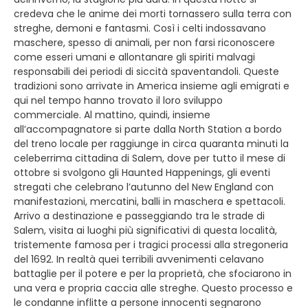
credeva che le anime dei morti tornassero sulla terra con
streghe, demoni e fantasmi. Così i celti indossavano
maschere, spesso di animali, per non farsi riconoscere
come esseri umani e allontanare gli spiriti malvagi
responsabili dei periodi di siccità spaventandoli. Queste
tradizioni sono arrivate in America insieme agli emigrati e
qui nel tempo hanno trovato il loro sviluppo
commerciale. Al mattino, quindi, insieme
all’accompagnatore si parte dalla North Station a bordo
del treno locale per raggiunge in circa quaranta minuti la
celeberrima cittadina di Salem, dove per tutto il mese di
ottobre si svolgono gli Haunted Happenings, gli eventi
stregati che celebrano l’autunno del New England con
manifestazioni, mercatini, balli in maschera e spettacoli.
Arrivo a destinazione e passeggiando tra le strade di
Salem, visita ai luoghi più significativi di questa località,
tristemente famosa per i tragici processi alla stregoneria
del 1692. In realtà quei terribili avvenimenti celavano
battaglie per il potere e per la proprietà, che sfociarono in
una vera e propria caccia alle streghe. Questo processo e
le condanne inflitte a persone innocenti segnarono