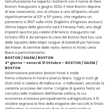
ristrutturazione ha riaperto i battenti con il nome di View
Boston. Inaugurato a giugno 2023, il View Boston dispone
di due osservatori, uno al chiuso e uno all’aperto, situati
rispettivamente al 52° e 51° piano, che regalano un
panorama a 360° sulla città (biglietto d’ingresso escluso).
Ultima tappa della giornata sarà il Fenway Park, uno degli
impianti sportivi più celebri d’America. Inaugurato nel
lontano 1912 è da sempre la casa dei Boston Red Sox, una
delle squadre della Major League di baseball più famose
del Paese. Al termine delle visite, rientro in hotel, cena
libera e pernottamento
BOSTON / SALEM / BOSTON
4° giorno – venerdì 31 Ottobre – BOSTON / SALEM /
BOSTON
Sistemazione prevista: Boston hotel 4 stelle
Prima colazione in hotel e pranzo libero. Oggi in tutti gli
Stati Uniti si celebra All Hallow Eve o Halloween, secondo la
variante scozzese del nome. L’origine di questa festa va
cercata nelle tradizioni dell’Irlanda celtica, la cui
economia si basava principalmente sull’agricoltura. Il 31
ottobre segnava la fine della stagione dei raccolti e l'inizio
dell'inverno, la stagione più dura. In questa notte si