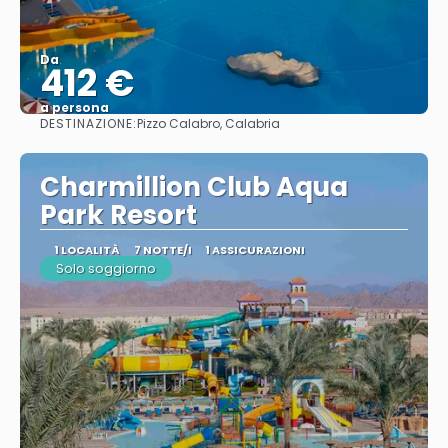
Da
412 €
a persona
DESTINAZIONE:
Pizzo Calabro, Calabria
Vedere
Charmillion Club Aqua
Park Resort
1 LOCALITÀ
7 NOTTE/I
1 ASSICURAZIONI
Solo soggiorno