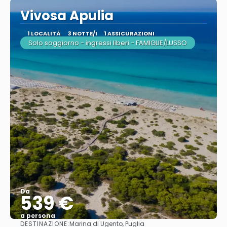
Vivosa Apulia
1 LOCALITÀ
3 NOTTE/I
1 ASSICURAZIONI
Solo soggiorno - ingressi liberi - FAMIGLIE/LUSSO
Da
539 €
a persona
DESTINAZIONE:
Marina di Ugento, Puglia