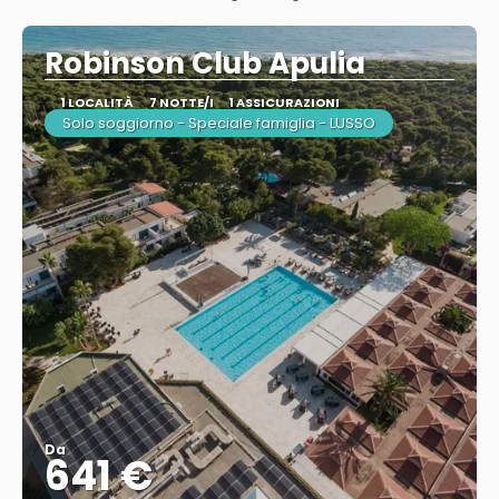
Vedere
Robinson Club Apulia
1 LOCALITÀ
7 NOTTE/I
1 ASSICURAZIONI
Solo soggiorno - Speciale famiglia - LUSSO
Da
641 €