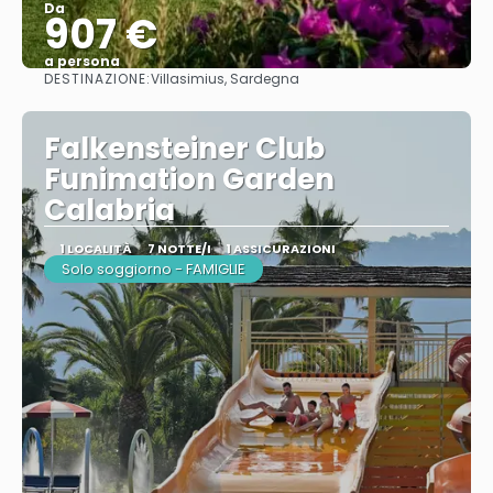
Da
907 €
a persona
DESTINAZIONE:
Villasimius, Sardegna
Vedere
Falkensteiner Club
Funimation Garden
Calabria
1 LOCALITÀ
7 NOTTE/I
1 ASSICURAZIONI
Solo soggiorno - FAMIGLIE