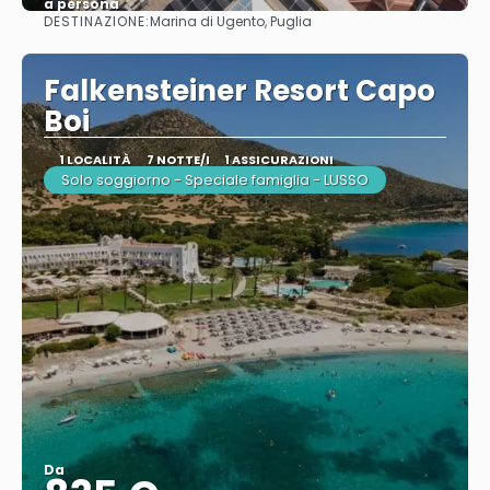
a persona
DESTINAZIONE:
Marina di Ugento, Puglia
Vedere
Falkensteiner Resort Capo
Boi
1 LOCALITÀ
7 NOTTE/I
1 ASSICURAZIONI
Solo soggiorno - Speciale famiglia - LUSSO
Da