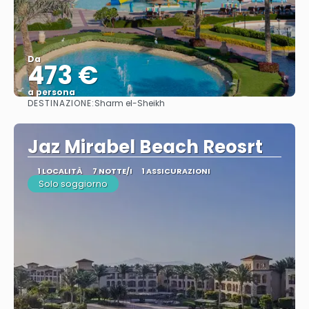
Da
473 €
a persona
DESTINAZIONE:
Sharm el-Sheikh
Vedere
Jaz Mirabel Beach Reosrt
1 LOCALITÀ
7 NOTTE/I
1 ASSICURAZIONI
Solo soggiorno