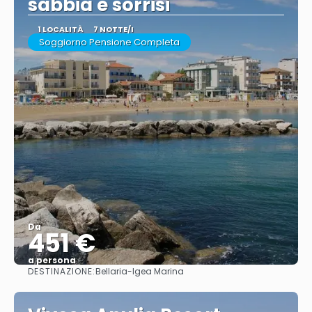
sabbia e sorrisi
1 LOCALITÀ
7 NOTTE/I
Soggiorno Pensione Completa
Da
451 €
a persona
DESTINAZIONE:
Bellaria-Igea Marina
Vedere