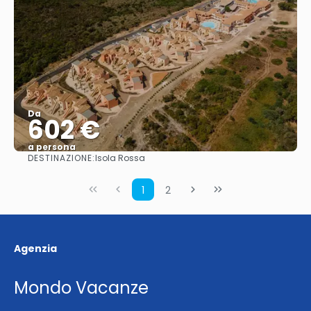
Da
602 €
a persona
DESTINAZIONE:
Isola Rossa
Vedere
1
2
Agenzia
Mondo Vacanze