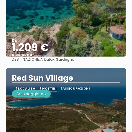
Da
1.209 €
a persona
DESTINAZIONE:
Arbatax, Sardegna
Vedere
Red Sun Village
1 LOCALITÀ
7 NOTTE/I
1 ASSICURAZIONI
Solo soggiorno