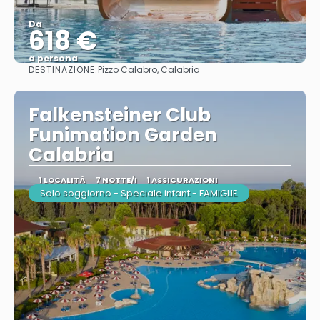
Da
618 €
a persona
DESTINAZIONE:
Pizzo Calabro, Calabria
Vedere
Falkensteiner Club
Funimation Garden
Calabria
1 LOCALITÀ
7 NOTTE/I
1 ASSICURAZIONI
Solo soggiorno - Speciale infant - FAMIGLIE