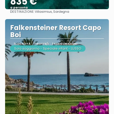
835 €
a persona
DESTINAZIONE:
Villasimius, Sardegna
Vedere
Falkensteiner Resort Capo
Boi
1 LOCALITÀ
7 NOTTE/I
1 ASSICURAZIONI
Solo soggiorno - Speciale infant - LUSSO