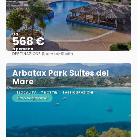
Da
568 €
a persona
DESTINAZIONE:
Sharm el-Sheikh
Vedere
Arbatax Park Suites del
Mare
1 LOCALITÀ
7 NOTTE/I
1 ASSICURAZIONI
Solo soggiorno