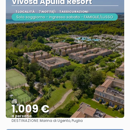
Vivosa Apulia Resort
1 LOCALITÀ
7 NOTTE/I
1 ASSICURAZIONI
Solo soggiorno - ingresso sabato - FAMIGLIE/LUSSO
Da
1.009 €
a persona
DESTINAZIONE:
Marina di Ugento, Puglia
Vedere