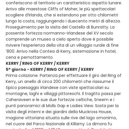
conferiscono al territorio un caratteristico aspetto lunare.
Arrivo alle maestose Cliffs of Moher, le più spettacolari
scogliere d’Irlanda, che si estendono per otto chilometri
lungo la costa, raggiungendo i duecento metri di altezza.
Proseguimento per la visita del Castello di Bunratty. La
possente fortezza normanno-irlandese del XV secolo
comprende un museo a cielo aperto dove è possibile
rivivere l’esperienza della vita di un villaggio rurale di fine
’800. Arrivo nella Contea di Kerry, sistemazione in hotel,
cena e pernottamento
KERRY / RING OF KERRY / KERRY
5° giorno - KERRY / RING OF KERRY / KERRY
Prima colazione. Partenza per effettuare il giro del Ring of
Kerry, un anello di circa 200 chilometri che riassume il
tipico paesaggio irlandese con viste spettacolari su
montagne, laghi e villaggi pittoreschi. Il tragitto passa per
Cahersiveen e le sue due fortezze celtiche, Sneem e i
punti panoramici di Molls Gap e Ladies View. Sosta per la
visita degli interni e dei giardini della Muckross House,
magione vittoriana situata sulle rive del lago omonimo,
nel cuore del Parco Nazionale di Killarny. La dimora fu