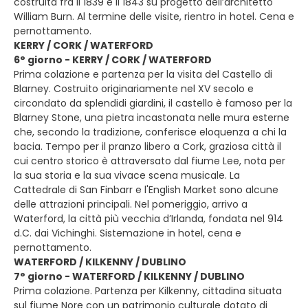
costruita fra il 1839 e il 1843 su progetto dell’architetto
William Burn. Al termine delle visite, rientro in hotel. Cena e
pernottamento.
KERRY / CORK / WATERFORD
6° giorno - KERRY / CORK / WATERFORD
Prima colazione e partenza per la visita del Castello di
Blarney. Costruito originariamente nel XV secolo e
circondato da splendidi giardini, il castello è famoso per la
Blarney Stone, una pietra incastonata nelle mura esterne
che, secondo la tradizione, conferisce eloquenza a chi la
bacia. Tempo per il pranzo libero a Cork, graziosa città il
cui centro storico è attraversato dal fiume Lee, nota per
la sua storia e la sua vivace scena musicale. La
Cattedrale di San Finbarr e l'English Market sono alcune
delle attrazioni principali. Nel pomeriggio, arrivo a
Waterford, la città più vecchia d’Irlanda, fondata nel 914
d.C. dai Vichinghi. Sistemazione in hotel, cena e
pernottamento.
WATERFORD / KILKENNY / DUBLINO
7° giorno - WATERFORD / KILKENNY / DUBLINO
Prima colazione. Partenza per Kilkenny, cittadina situata
sul fiume Nore con un patrimonio culturale dotato di