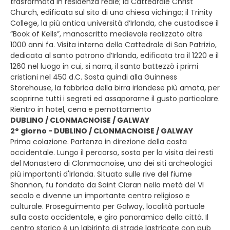
trasformata in residenza reale; la Cattedrale Christ
Church, edificata sul sito di una chiesa vichinga; il Trinity
College, la più antica università d’Irlanda, che custodisce il
“Book of Kells”, manoscritto medievale realizzato oltre
1000 anni fa. Visita interna della Cattedrale di San Patrizio,
dedicata al santo patrono d’Irlanda, edificata tra il 1220 e il
1260 nel luogo in cui, si narra, il santo battezzò i primi
cristiani nel 450 d.C. Sosta quindi alla Guinness
Storehouse, la fabbrica della birra irlandese più amata, per
scoprirne tutti i segreti ed assaporarne il gusto particolare.
Rientro in hotel, cena e pernottamento
DUBLINO / CLONMACNOISE / GALWAY
2° giorno - DUBLINO / CLONMACNOISE / GALWAY
Prima colazione. Partenza in direzione della costa
occidentale. Lungo il percorso, sosta per la visita dei resti
del Monastero di Clonmacnoise, uno dei siti archeologici
più importanti d'Irlanda. Situato sulle rive del fiume
Shannon, fu fondato da Saint Ciaran nella metà del VI
secolo e divenne un importante centro religioso e
culturale. Proseguimento per Galway, località portuale
sulla costa occidentale, e giro panoramico della città. Il
centro storico è un labirinto di strade lastricate con pub