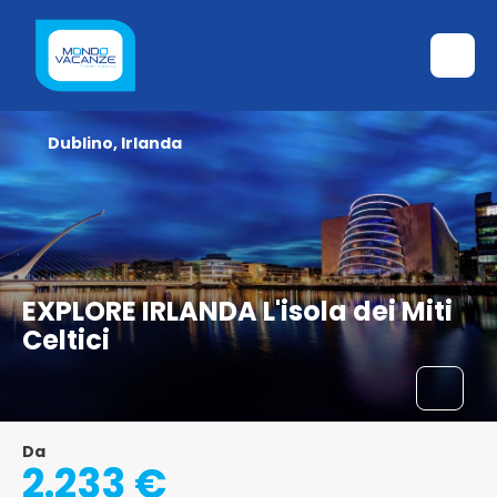
Dublino, Irlanda
EXPLORE IRLANDA L'isola dei Miti
Celtici
Da
2.233 €